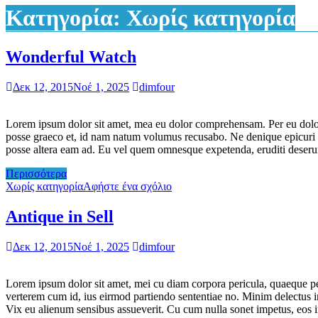
Κατηγορία:
Χωρίς κατηγορία
Wonderful Watch
Δεκ 12, 2015
Νοέ 1, 2025
dimfour
Lorem ipsum dolor sit amet, mea eu dolor comprehensam. Per eu dolor
posse graeco et, id nam natum volumus recusabo. Ne denique epicuri fa
posse altera eam ad. Eu vel quem omnesque expetenda, eruditi deserunt
Περισσότερα
Χωρίς κατηγορία
Αφήστε ένα σχόλιο
Antique in Sell
Δεκ 12, 2015
Νοέ 1, 2025
dimfour
Lorem ipsum dolor sit amet, mei cu diam corpora pericula, quaeque per
verterem cum id, ius eirmod partiendo sententiae no. Minim delectus int
Vix eu alienum sensibus assueverit. Cu cum nulla sonet impetus, eos 