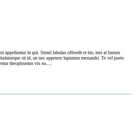
 appellantur in qui. Simul fabulas offendit et his, mei at harum
cludaturque sit id, an nec appetere luptatum menandri. Te vel purto
gentur theophrastus vix ea.…