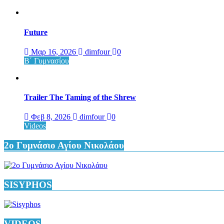
Future
Μαρ 16, 2026
dimfour
0
Β΄ Γυμνασίου
Trailer The Taming of the Shrew
Φεβ 8, 2026
dimfour
0
Videos
2ο Γυμνάσιο Αγίου Νικολάου
SISYPHOS
VIDEOS