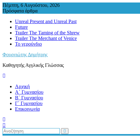
Περάστε
Πέμπτη, 6 Αυγούστου, 2026
στο
Πρόσφατα άρθρα
περιεχόμενο
Unreal Present and Unreal Past
Future
Trailer The Taming of the Shrew
Trailer The Merchant of Venice
Το γερούνδιο
Φουρνιώτης Δημήτρης
Καθηγητής Αγγλικής Γλώσσας
Αρχική
Α΄ Γυμνασίου
Β΄ Γυμνασίου
Γ΄ Γυμνασίου
Επικοινωνία