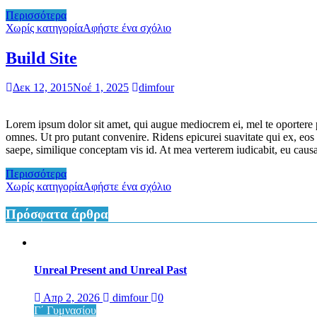
Περισσότερα
Χωρίς κατηγορία
Αφήστε ένα σχόλιο
Build Site
Δεκ 12, 2015
Νοέ 1, 2025
dimfour
Lorem ipsum dolor sit amet, qui augue mediocrem ei, mel te oportere p
omnes. Ut pro putant convenire. Ridens epicurei suavitate qui ex, eos 
saepe, similique conceptam vis id. At mea verterem iudicabit, eu causa
Περισσότερα
Χωρίς κατηγορία
Αφήστε ένα σχόλιο
Πρόσφατα άρθρα
Unreal Present and Unreal Past
Απρ 2, 2026
dimfour
0
Γ΄ Γυμνασίου