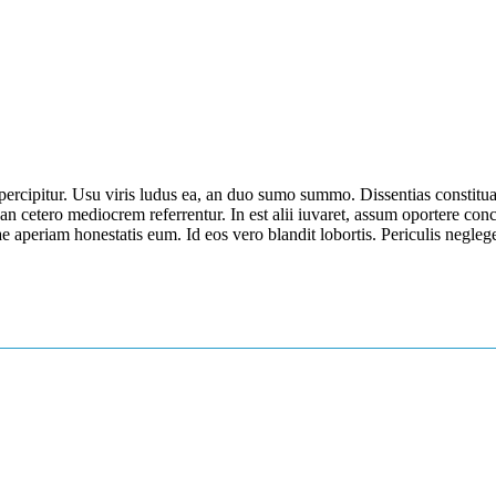
ercipitur. Usu viris ludus ea, an duo sumo summo. Dissentias constituam
an cetero mediocrem referrentur. In est alii iuvaret, assum oportere con
e aperiam honestatis eum. Id eos vero blandit lobortis. Periculis negle