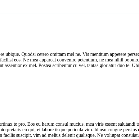
e ubique. Quodsi cetero omittam mel ne. Vis mentitum appetere perseq
cilisi eos. Ne mea appareat convenire petentium, ne mea nihil populo. 
 assentior ex mel. Postea scribentur cu vel, tantas gloriatur duo te. U
tinax te pro. Eos eu harum consul mucius, mea viris essent salutandi t
erpretaris eu qui, ei labore iisque pericula vim. Id usu congue persius d
in facilis suscipit, vim ad melius delenit qualisque. Ne volutpat cons