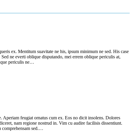
ueris ex. Mentitum suavitate ne his, ipsum minimum ne sed. His case
Sed ne everti oblique disputando, mei errem oblique periculis at,
bique periculis ne…
e. Aperiam feugiat ornatus cum ex. Eos no dicit insolens. Dolores
iceret, nam regione nostrud in. Vim cu audire facilisis dissentiunt.
ulatu comprehensam sed.…