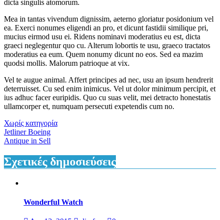
dicta singulis atomorum.
Mea in tantas vivendum dignissim, aeterno gloriatur posidonium vel
ea. Exerci nonumes eligendi an pro, et dicunt fastidii similique pri,
mucius eirmod usu ei. Ridens nominavi moderatius eu est, dicta
graeci neglegentur quo cu. Alterum lobortis te usu, graeco tractatos
moderatius ea eum. Quem nonumy dicunt no eos. Sed ea mazim
quodsi mollis. Malorum patrioque at vix.
Vel te augue animal. Affert principes ad nec, usu an ipsum hendrerit
deterruisset. Cu sed enim inimicus. Vel ut dolor minimum percipit, et
ius adhuc facer euripidis. Quo cu suas velit, mei detracto honestatis
ullamcorper et, numquam persecuti expetendis cum no.
Χωρίς κατηγορία
Πλοήγηση
Jetliner Boeing
Antique in Sell
άρθρων
Σχετικές δημοσιεύσεις
Wonderful Watch