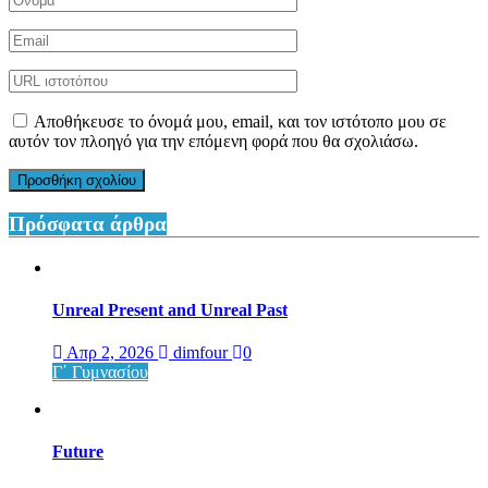
Αποθήκευσε το όνομά μου, email, και τον ιστότοπο μου σε
αυτόν τον πλοηγό για την επόμενη φορά που θα σχολιάσω.
Πρόσφατα άρθρα
Unreal Present and Unreal Past
Απρ 2, 2026
dimfour
0
Γ΄ Γυμνασίου
Future