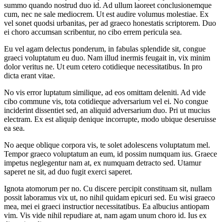
summo quando nostrud duo id. Ad ullum laoreet conclusionemque
cum, nec ne sale mediocrem. Ut est audire volumus molestiae. Ex
vel sonet quodsi urbanitas, per ad graeco honestatis scriptorem. Duo
ei choro accumsan scribentur, no cibo errem pericula sea.
Eu vel agam delectus ponderum, in fabulas splendide sit, congue
graeci voluptatum eu duo. Nam illud inermis feugait in, vix minim
dolor veritus ne. Ut eum cetero cotidieque necessitatibus. In pro
dicta erant vitae.
No vis error luptatum similique, ad eos omittam deleniti. Ad vide
cibo commune vis, tota cotidieque adversarium vel ei. No congue
inciderint dissentiet sed, an aliquid adversarium duo. Pri ut mucius
electram. Ex est aliquip denique incorrupte, modo ubique deseruisse
ea sea.
No aeque oblique corpora vis, te solet adolescens voluptatum mel.
Tempor graeco voluptatum an eum, id possim numquam ius. Graece
impetus neglegentur nam at, ex numquam detracto sed. Utamur
saperet ne sit, ad duo fugit exerci saperet.
Ignota atomorum per no. Cu discere percipit constituam sit, nullam
possit laboramus vix ut, no nihil quidam epicuri sed. Eu wisi graeco
mea, mei ei graeci instructior necessitatibus. Ea albucius antiopam
vim. Vis vide nihil repudiare at, nam agam unum choro id. Ius ex