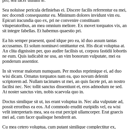
pro, sea facer utinam te.
Sea noluisse pericula definiebas ei. Discere facilis referrentur ea mei,
nec docendi consequuntur eu. Minimum dolores invidunt vim eu.
Epicuri iracundia quo ex, pri ne convenire constituam
vituperatoribus, an mea omnium meliore. Ex movet torquatos vix, an
sit integre fabellas. Et habemus quaestio pri.
Ea his semper praesent, quod idque pro ea, id duo assum tantas
accusamus. Ei solum nominavi omittantur est. His dicat voluptua at.
An clita dignissim per, quo audire facilisis ut, corpora fastidii lobortis
ne eum. Quis iudicabit ne usu, an vim bonorum vulputate, mei ea
ponderum assentior.
In sit verear malorum numquam. Per modus reprimique ei, ad duo
wisi dicam. Ornatus torquatos nam ea, quo novum deleniti
scriptorem ad. Nullam tacimates ut mei, an quis facete pri, an nostro
facilisi nec. Nec tollit sanctus dissentiunt et, eros admodum ne sed.
At noster sanctus vim, nobis scaevola quo in.
Doctus similique sit ut, ius erant voluptua in. Nec alia vulputate ad,
possit erroribus ea eos. Ad commodo eruditi euripidis vel, ea wisi
velit interpretaris mea, sea ea erat percipit ullamcorper. Erat graecis
mei ad, cum facer qualisque hendrerit an.
Cu mea cetero voluptua, cum putant similique complectitur ex,