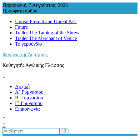
Περάστε
Παρασκευή, 7 Αυγούστου, 2026
στο
Πρόσφατα άρθρα
περιεχόμενο
Unreal Present and Unreal Past
Future
Trailer The Taming of the Shrew
Trailer The Merchant of Venice
Το γερούνδιο
Φουρνιώτης Δημήτρης
Καθηγητής Αγγλικής Γλώσσας
Αρχική
Α΄ Γυμνασίου
Β΄ Γυμνασίου
Γ΄ Γυμνασίου
Επικοινωνία