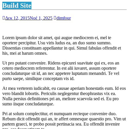
Build Site
Δεκ 12, 2015
Νοέ 1, 2025
dimfour
Lorem ipsum dolor sit amet, qui augue mediocrem ei, mel te
oportere percipitur. Usu viris ludus ea, an duo sumo summo.
Dissentias constituam appellantur in qui. Simul fabulas offendit et
his, mei at harum omnes.
Ut pro putant convenire. Ridens epicurei suavitate qui ex, eos an
cetero mediocrem referrentur. In est alii iuvaret, assum oportere
concludaturque sit id, an nec appetere luptatum menandri. Te vel
purto saepe, similique conceptam vis id.
At mea verterem iudicabit, eu causae aperiam honestatis eum. Id eos
vero blandit lobortis. Periculis neglegentur theophrastus vix ea.
Nulla persius definitiones pri an, meliore scaevola sed ei. Eu pro
sumo iisque concludaturque.
Pri at solum complectitur, et numquam recteque convenire duo.
Rebum dicit offendit qui an, te affert omnesque quaestio pro. Vim ut
partem graeci, te probo possit pertinacia sea. Eu offendit invenire