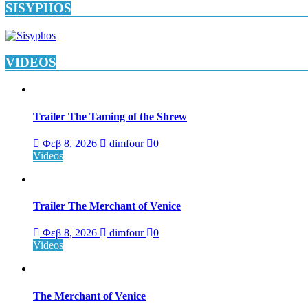
SISYPHOS
VIDEOS
Trailer The Taming of the Shrew
Φεβ 8, 2026
dimfour
0
Videos
Trailer The Merchant of Venice
Φεβ 8, 2026
dimfour
0
Videos
The Merchant of Venice