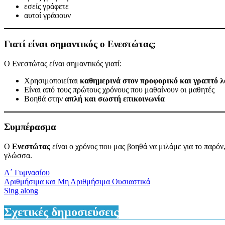
εσείς γράφετε
αυτοί γράφουν
Γιατί είναι σημαντικός ο Ενεστώτας;
Ο Ενεστώτας είναι σημαντικός γιατί:
Χρησιμοποιείται
καθημερινά στον προφορικό και γραπτό λ
Είναι από τους πρώτους χρόνους που μαθαίνουν οι μαθητές
Βοηθά στην
απλή και σωστή επικοινωνία
Συμπέρασμα
Ο
Ενεστώτας
είναι ο χρόνος που μας βοηθά να μιλάμε για το παρόν,
γλώσσα.
Α΄ Γυμνασίου
Πλοήγηση
Αριθμήσιμα και Μη Αριθμήσιμα Ουσιαστικά
Sing along
άρθρων
Σχετικές δημοσιεύσεις