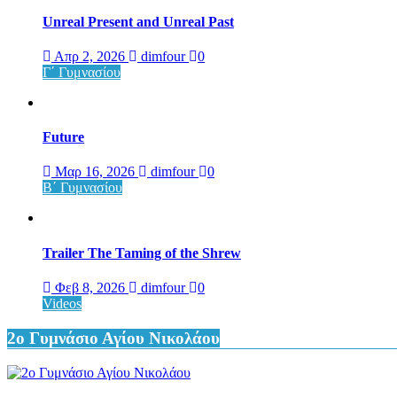
Unreal Present and Unreal Past
Απρ 2, 2026
dimfour
0
Γ΄ Γυμνασίου
Future
Μαρ 16, 2026
dimfour
0
Β΄ Γυμνασίου
Trailer The Taming of the Shrew
Φεβ 8, 2026
dimfour
0
Videos
2ο Γυμνάσιο Αγίου Νικολάου