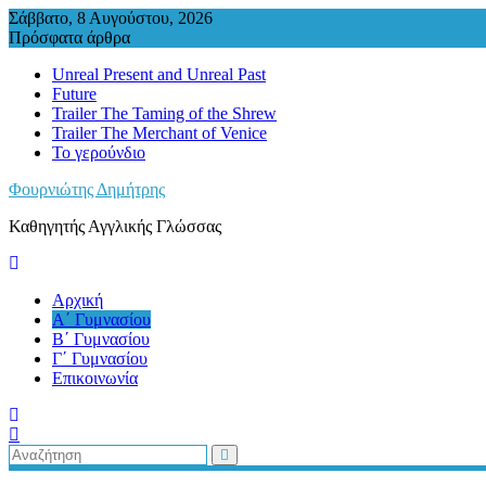
Περάστε
Σάββατο, 8 Αυγούστου, 2026
στο
Πρόσφατα άρθρα
περιεχόμενο
Unreal Present and Unreal Past
Future
Trailer The Taming of the Shrew
Trailer The Merchant of Venice
Το γερούνδιο
Φουρνιώτης Δημήτρης
Καθηγητής Αγγλικής Γλώσσας
Αρχική
Α΄ Γυμνασίου
Β΄ Γυμνασίου
Γ΄ Γυμνασίου
Επικοινωνία