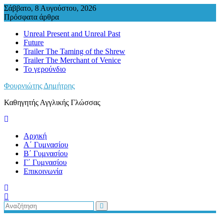
Περάστε
Σάββατο, 8 Αυγούστου, 2026
στο
Πρόσφατα άρθρα
περιεχόμενο
Unreal Present and Unreal Past
Future
Trailer The Taming of the Shrew
Trailer The Merchant of Venice
Το γερούνδιο
Φουρνιώτης Δημήτρης
Καθηγητής Αγγλικής Γλώσσας
Αρχική
Α΄ Γυμνασίου
Β΄ Γυμνασίου
Γ΄ Γυμνασίου
Επικοινωνία