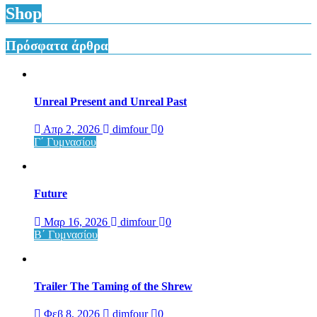
Shop
Πρόσφατα άρθρα
Unreal Present and Unreal Past
Απρ 2, 2026
dimfour
0
Γ΄ Γυμνασίου
Future
Μαρ 16, 2026
dimfour
0
Β΄ Γυμνασίου
Trailer The Taming of the Shrew
Φεβ 8, 2026
dimfour
0